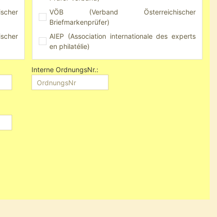
scher
VÖB (Verband Österreichischer
Briefmarkenprüfer)
scher
AIEP (Association internationale des experts
en philatélie)
Bund
APFIP (Associazione Periti Filatelici Italiani
Interne OrdnungsNr.:
Professioni.)
ischer
BPB (Briefmarkenprüfstelle Basel)
FSH (Filatelistički Savez Hravtske)
HFS (Hrvatski Filatelistički Savez)
KNBF (Nederlandse Bond van
ischer
Filatelistenverenigingen)
MBSZ (Ungarischer Prüferverband)
ation
Philatelistenverband im Kulturbund der DDR
Suomen Filatelistiliiton r.y. (Finnischer
erts
Philatelistenverba
PZF (Poln. Philatelisten-Verband - Polski
Związek Filatel.)