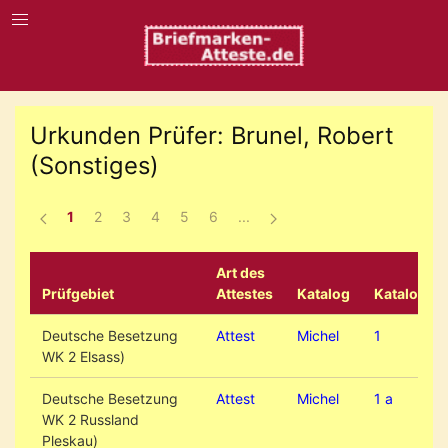
Urkunden Prüfer: Brunel, Robert
(Sonstiges)
1
2
3
4
5
6
...
Art des
Prüfgebiet
Attestes
Katalog
KatalogNr.
Deutsche Besetzung
Attest
Michel
1
WK 2 Elsass)
Deutsche Besetzung
Attest
Michel
1 a
WK 2 Russland
Pleskau)