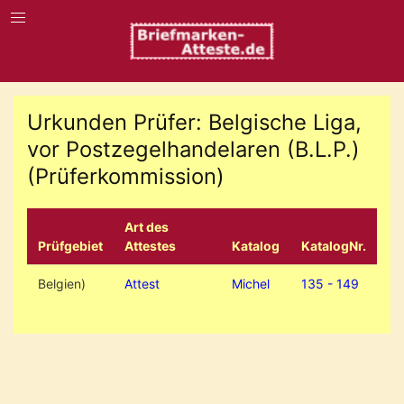
Urkunden Prüfer: Belgische Liga,
vor Postzegelhandelaren (B.L.P.)
(Prüferkommission)
Art des
Prüfgebiet
Attestes
Katalog
KatalogNr.
Belgien)
Attest
Michel
135 - 149