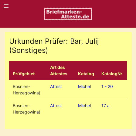
Urkunden Prüfer: Bar, Julij
(Sonstiges)
Art des
Prüfgebiet
Attestes
Katalog
KatalogNr.
Bosnien-
Attest
Michel
1 - 20
Herzegowina)
Bosnien-
Attest
Michel
17 a
Herzegowina)