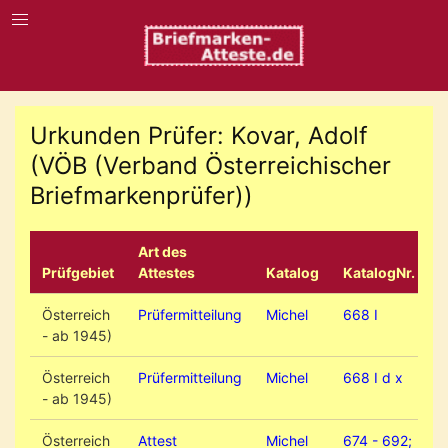
Urkunden Prüfer: Kovar, Adolf
(VÖB (Verband Österreichischer
Briefmarkenprüfer))
Art des
Prüfgebiet
Attestes
Katalog
KatalogNr.
Österreich
Prüfermitteilung
Michel
668 I
- ab 1945)
Österreich
Prüfermitteilung
Michel
668 I d x
- ab 1945)
Österreich
Attest
Michel
674 - 692;