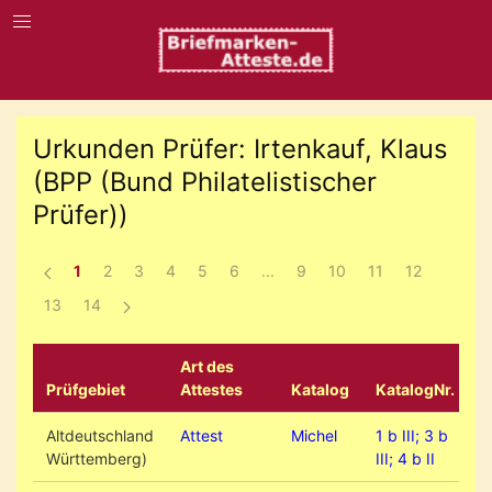
Urkunden Prüfer: Irtenkauf, Klaus
(BPP (Bund Philatelistischer
Prüfer))
1
2
3
4
5
6
...
9
10
11
12
13
14
Art des
Prüfgebiet
Attestes
Katalog
KatalogNr.
Altdeutschland
Attest
Michel
1 b III; 3 b
Württemberg)
III; 4 b II