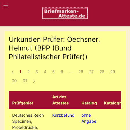
Urkunden Prüfer: Oechsner,
Helmut (BPP (Bund
Philatelistischer Prüfer))
1
2
3
4
5
6
...
26
27
28
29
30
31
Art des
Prüfgebiet
Attestes
Katalog
KatalogNr.
Deutsches Reich
Kurzbefund
ohne
Specimen,
Angabe
Probedrucke,