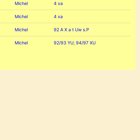
Michel
4 xa
Michel
4 xa
Michel
92 A X a t Uw s.P
Michel
92/93 YU; 94/97 XU