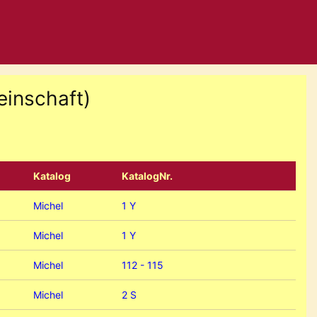
einschaft)
Katalog
KatalogNr.
Michel
1 Y
Michel
1 Y
Michel
112 - 115
Michel
2 S