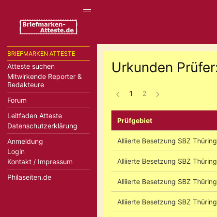
BRIEFMARKEN ATTESTE
Urkunden Prüfer
Atteste suchen
Mitwirkende Reporter &
Redakteure
1
2
Forum
Leitfaden Atteste
Prüfgebiet
Datenschutzerklärung
Alliierte Besetzung SBZ Thürin
Anmeldung
Login
Alliierte Besetzung SBZ Thürin
Kontakt / Impressum
Philaseiten.de
Alliierte Besetzung SBZ Thürin
Alliierte Besetzung SBZ Thürin