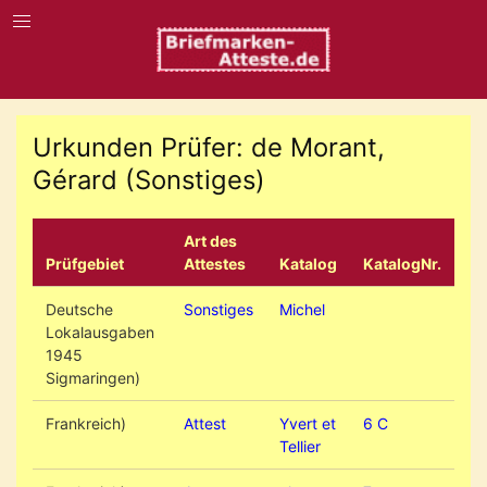
Urkunden Prüfer: de Morant,
Gérard (Sonstiges)
Art des
Prüfgebiet
Attestes
Katalog
KatalogNr.
Deutsche
Sonstiges
Michel
Lokalausgaben
1945
Sigmaringen)
Frankreich)
Attest
Yvert et
6 C
Tellier