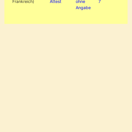
Frankreich)
Attest
ohne
7
Angabe