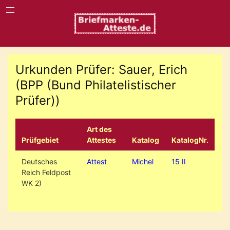
Urkunden Prüfer: Sauer, Erich
(BPP (Bund Philatelistischer
Prüfer))
Art des
Prüfgebiet
Attestes
Katalog
KatalogNr.
Deutsches
Attest
Michel
15 II
Reich Feldpost
WK 2)