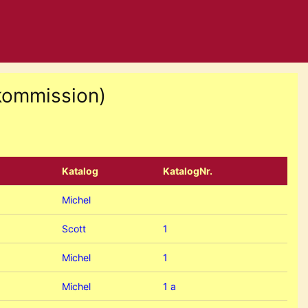
rkommission)
Katalog
KatalogNr.
Michel
Scott
1
Michel
1
Michel
1 a