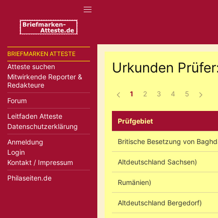
BRIEFMARKEN ATTESTE
Urkunden Prüfer
Atteste suchen
Mitwirkende Reporter &
Redakteure
1
2
3
4
5
Forum
Leitfaden Atteste
Prüfgebiet
Datenschutzerklärung
Britische Besetzung von Baghd
Anmeldung
Login
Altdeutschland Sachsen)
Kontakt / Impressum
Philaseiten.de
Rumänien)
Altdeutschland Bergedorf)