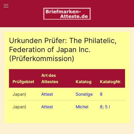
Urkunden Prüfer: The Philatelic,
Federation of Japan Inc.
(Prüferkommission)
Art des
Prüfgebiet
Attestes
Katalog
KatalogNr.
Japan)
Attest
Sonstige
8
Japan)
Attest
Michel
8; 5 I