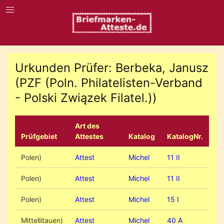
Urkunden Prüfer: Berbeka, Janusz
(PZF (Poln. Philatelisten-Verband
- Polski Związek Filatel.))
Art des
Prüfgebiet
Attestes
Katalog
KatalogNr.
Polen)
Attest
Michel
11 II
Polen)
Attest
Michel
11 II
Polen)
Attest
Michel
15 I
Mittellitauen)
Attest
Michel
40 A