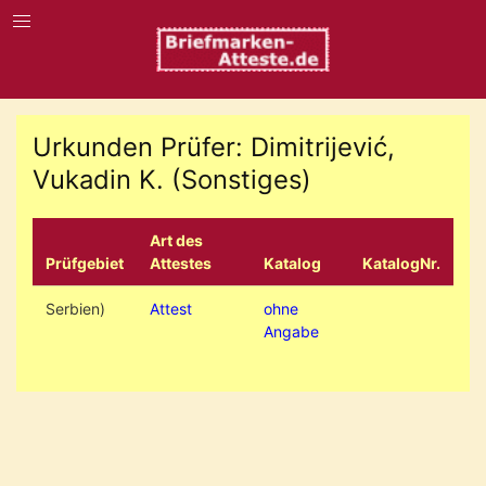
Urkunden Prüfer: Dimitrijević,
Vukadin K. (Sonstiges)
Art des
Prüfgebiet
Attestes
Katalog
KatalogNr.
Serbien)
Attest
ohne
Angabe