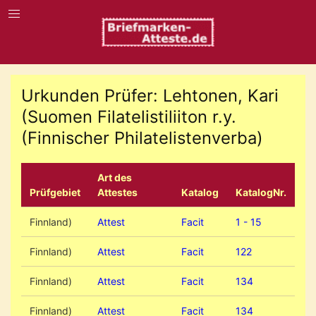
Urkunden Prüfer: Lehtonen, Kari
(Suomen Filatelistiliiton r.y.
(Finnischer Philatelistenverba)
Art des
Prüfgebiet
Attestes
Katalog
KatalogNr.
Finnland)
Attest
Facit
1 - 15
Finnland)
Attest
Facit
122
Finnland)
Attest
Facit
134
Finnland)
Attest
Facit
134