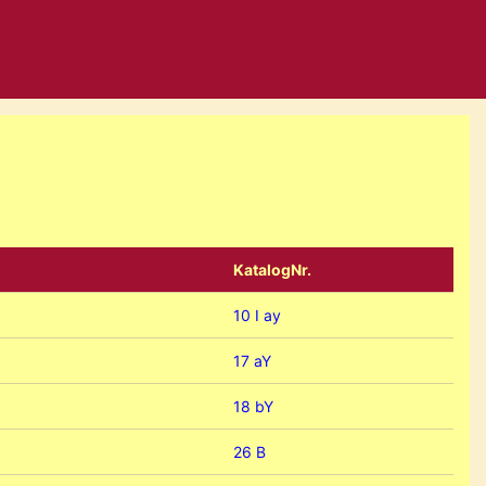
KatalogNr.
10 I ay
17 aY
18 bY
26 B