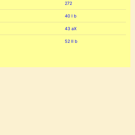
272
40 I b
43 aX
52 II b