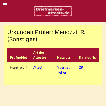
Urkunden Prüfer: Menozzi, R.
(Sonstiges)
Art des
Prüfgebiet
Attestes
Katalog
KatalogNr.
Frankreich)
Attest
Yvert et
29
Tellier