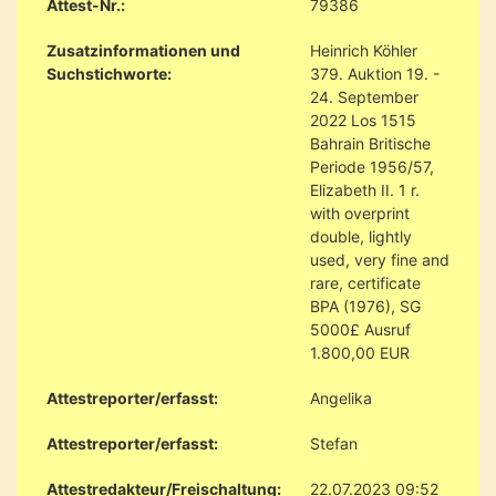
Attest-Nr.:
79386
Zusatzinformationen und
Heinrich Köhler
Suchstichworte:
379. Auktion 19. -
24. September
2022 Los 1515
Bahrain Britische
Periode 1956/57,
Elizabeth II. 1 r.
with overprint
double, lightly
used, very fine and
rare, certificate
BPA (1976), SG
5000£ Ausruf
1.800,00 EUR
Attestreporter/erfasst:
Angelika
Attestreporter/erfasst:
Stefan
Attestredakteur/Freischaltung:
22.07.2023 09:52