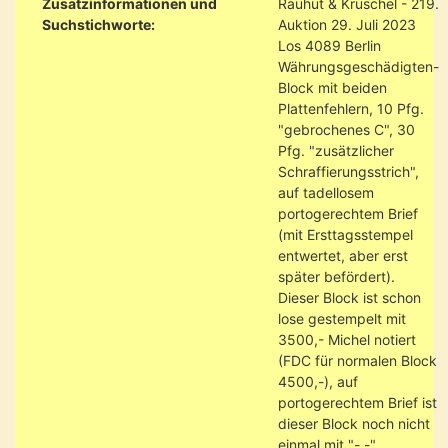
Zusatzinformationen und
Rauhut & Kruschel - 219.
Suchstichworte:
Auktion 29. Juli 2023
Los 4089 Berlin
Währungsgeschädigten-
Block mit beiden
Plattenfehlern, 10 Pfg.
"gebrochenes C", 30
Pfg. "zusätzlicher
Schraffierungsstrich",
auf tadellosem
portogerechtem Brief
(mit Ersttagsstempel
entwertet, aber erst
später befördert).
Dieser Block ist schon
lose gestempelt mit
3500,- Michel notiert
(FDC für normalen Block
4500,-), auf
portogerechtem Brief ist
dieser Block noch nicht
einmal mit "-.-"