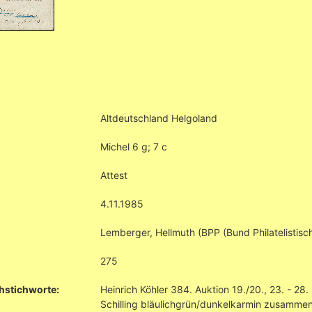
Altdeutschland Helgoland
Michel 6 g; 7 c
Attest
4.11.1985
Lemberger, Hellmuth (BPP (Bund Philatelistisch
275
hstichworte:
Heinrich Köhler 384. Auktion 19./20., 23. - 
Schilling bläulichgrün/dunkelkarmin zusammen m