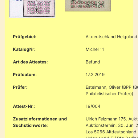
Prüfgebiet:
Altdeutschland Helgoland
KatalogNr:
Michel 11
Art des Attestes:
Befund
Prüfdatum:
17.2.2019
Prüfer:
Estelmann, Oliver (BPP (
Philatelistischer Prüfer))
Attest-Nr.:
19/004
Zusatzinformationen und
Ulrich Felzmann 175. Aukt
Suchstichworte:
Auktionstermin: 30. Juni 
Los 5066 Altdeutschland