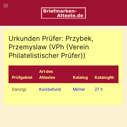
Urkunden Prüfer: Przybek,
Przemyslaw (VPh (Verein
Philatelistischer Prüfer))
Art des
Prüfgebiet
Attestes
Katalog
KatalogNr.
Danzig)
Kurzbefund
Michel
27 II